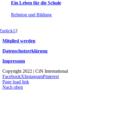
Ein Leben für die Schule
Religion und Bildung
Zurück
1
2
Mitglied werden
Datenschutzerklärung
Impressum
Copyright 2022 | CiN International
Facebook
X
Instagram
Pinterest
Page load link
Nach oben