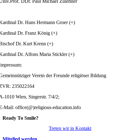
Univ.Prof. DDr. Paul Michael Zulehner
Kardinal Dr. Hans Hermann Groer (+)
Kardinal Dr. Franz König (+)
Bischof Dr. Kurt Krenn (+)
Kardinal Dr. Alfons Maria Stickler (+)
Impressum:
Gemeinnütziger Verein der Freunde religiöser Bildung
ZVR: 235022164
A-1010 Wien, Singerstr. 7/4/2;
E-Mail: office(@)religious-education.info
Ready To Smile?
Treten wir in Kontakt
Mitglied werden