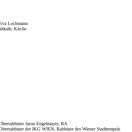
Eva Lochmann
altkath. Kirche
Oberrabbiner Jaron Engelmayer, BA
Oberrabbiner der IKG WIEN, Rabbiner des Wiener Stadttempels