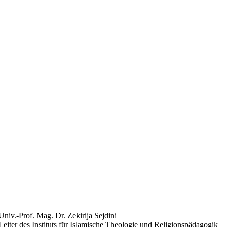
Univ.-Prof. Mag. Dr. Zekirija Sejdini
Leiter des Instituts für Islamische Theologie und Religionspädagogik